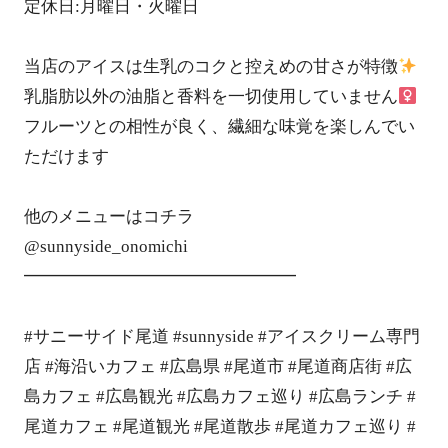
定休日:月曜日・火曜日
当店のアイスは生乳のコクと控えめの甘さが特徴
乳脂肪以外の油脂と香料を一切使用していません‍
フルーツとの相性が良く、繊細な味覚を楽しんでい
ただけます
他のメニューは️️コチラ
@sunnyside_onomichi
━━━━━━━━━━━━━━━━
#サニーサイド尾道 #sunnyside #アイスクリーム専門
店 #海沿いカフェ #広島県 #尾道市 #尾道商店街 #広
島カフェ #広島観光 #広島カフェ巡り #広島ランチ #
尾道カフェ #尾道観光 #尾道散歩 #尾道カフェ巡り #